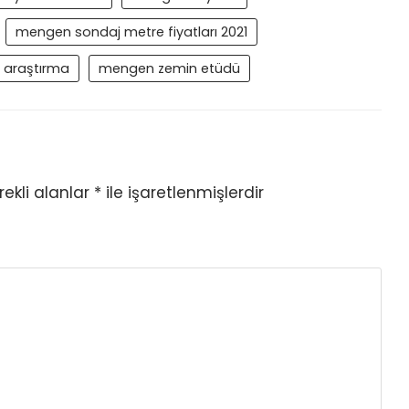
mengen sondaj metre fiyatları 2021
ı araştırma
mengen zemin etüdü
ekli alanlar
*
ile işaretlenmişlerdir