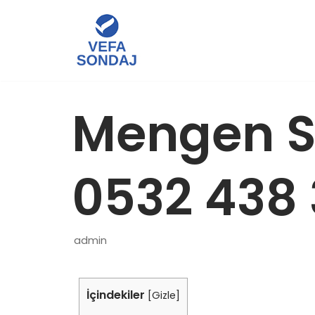
İçeriğe
geç
Mengen S
0532 438 
admin
İçindekiler
[
Gizle
]