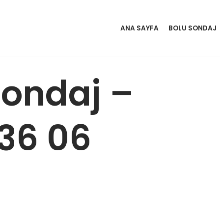
ANA SAYFA
BOLU SONDAJ
ondaj –
36 06