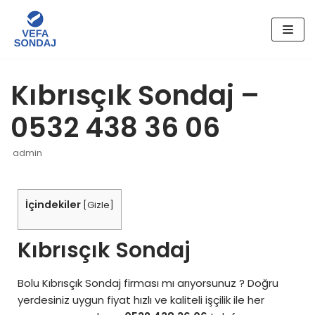
İçeriğe
geç
Kıbrısçık Sondaj –
0532 438 36 06
admin
İçindekiler
[
Gizle
]
Kıbrısçık Sondaj
Bolu Kıbrısçık Sondaj firması mı arıyorsunuz ? Doğru
yerdesiniz uygun fiyat hızlı ve kaliteli işçilik ile her