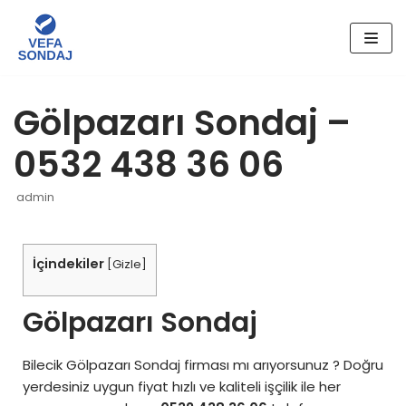
İçeriğe
geç
Gölpazarı Sondaj –
0532 438 36 06
admin
İçindekiler
[
Gizle
]
Gölpazarı Sondaj
Bilecik Gölpazarı Sondaj firması mı arıyorsunuz ? Doğru
yerdesiniz uygun fiyat hızlı ve kaliteli işçilik ile her