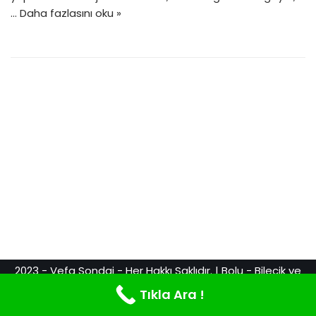
…
Daha fazlasını oku »
2023 - Vefa Sondaj - Her Hakkı Saklıdır. | Bolu - Bilecik ve
Sakarya Sondaj Hizmetleri. Web Tasarım & Reklam
Tıkla Ara !
Webkurdu.com.tr